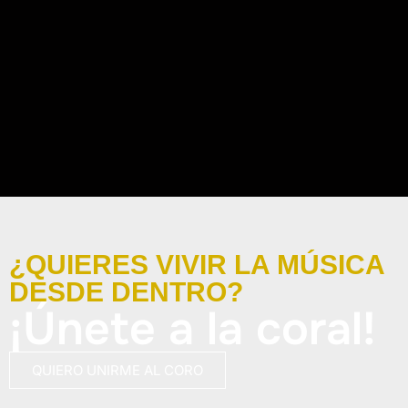
CONCIERTO SANTA CECILIA 2025 CON
CORALES INVITADAS
Concierto de Santa Cecilia 2025 el 23 de noviembre a las
12:00h en el Teatro Villa de Móstoles por solo...
VER DETALLES DEL CONCIERTO
¿QUIERES VIVIR LA MÚSICA
DESDE DENTRO?
¡Únete a la coral!
QUIERO UNIRME AL CORO