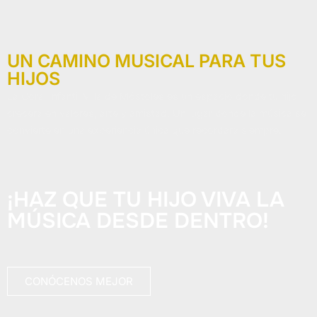
UN CAMINO MUSICAL PARA TUS
HIJOS
La Coral Infantil Villa de Móstoles es un espacio donde tu hijo
crecerá en valores, arte y amistad. Un lugar donde la música se
convierte en una experiencia única que recordará siempre.
¡HAZ QUE TU HIJO VIVA LA
MÚSICA DESDE DENTRO!
CONÓCENOS MEJOR