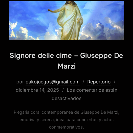
Signore delle cime – Giuseppe De
Marzi
por
pakojuegos@gmail.com
Repertorio
diciembre 14, 2025
Los comentarios están
desactivados
Plegaria coral contemporánea de Giuseppe De Marzi,
emotiva y serena, ideal para conciertos y actos
conmemorativos.